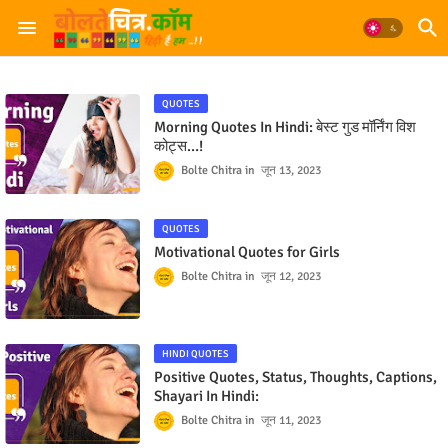
QUOTES
Morning Quotes In Hindi: बेस्ट गुड मॉर्निंग विश
कोट्स…!
Bolte Chitra
जून 13, 2023
QUOTES
Motivational Quotes for Girls
Bolte Chitra
जून 12, 2023
HINDI QUOTES
Positive Quotes, Status, Thoughts, Captions,
Shayari In Hindi:
Bolte Chitra
जून 11, 2023