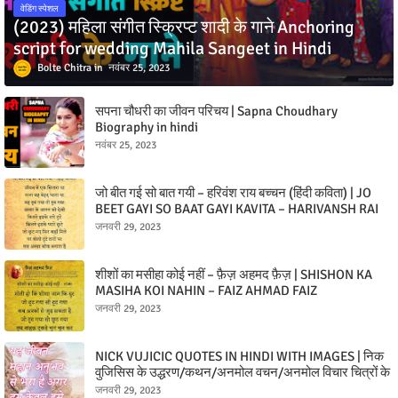
वेडिंग स्पेशल
(2023) महिला संगीत स्क्रिप्ट शादी के गाने Anchoring
script for wedding Mahila Sangeet in Hindi
Bolte Chitra
नवंबर 25, 2023
सपना चौधरी का जीवन परिचय | Sapna Choudhary
Biography in hindi
नवंबर 25, 2023
जो बीत गई सो बात गयी – हरिवंश राय बच्चन (हिंदी कविता) | JO
BEET GAYI SO BAAT GAYI KAVITA – HARIVANSH RAI
BACHCHAN (HINDI POEM)
जनवरी 29, 2023
शीशों का मसीहा कोई नहीं – फ़ैज़ अहमद फ़ैज़ | SHISHON KA
MASIHA KOI NAHIN – FAIZ AHMAD FAIZ
जनवरी 29, 2023
NICK VUJICIC QUOTES IN HINDI WITH IMAGES | निक
वुजिसिस के उद्धरण/कथन/अनमोल वचन/अनमोल विचार चित्रों के
साथ
जनवरी 29, 2023