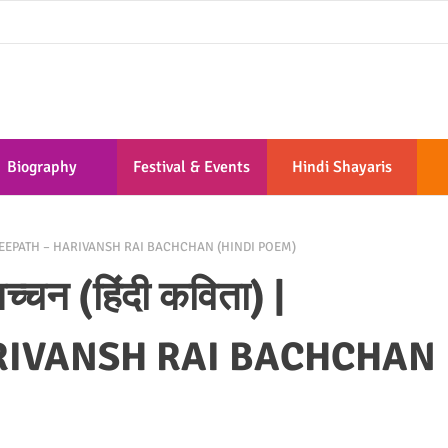
Biography
Festival & Events
Hindi Shayaris
) | AGNEEPATH – HARIVANSH RAI BACHCHAN (HINDI POEM)
च्चन (हिंदी कविता) |
RIVANSH RAI BACHCHAN