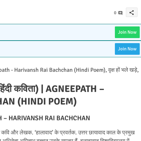
share
0
Join Now
Join Now
epath - Harivansh Rai Bachchan (Hindi Poem), वृक्ष हों भले खड़े,
 (हिंदी कविता) | AGNEEPATH –
AN (HINDI POEM)
PATH – HARIVANSH RAI BACHCHAN
कवि और लेखक. ‘हालावाद’ के प्रवर्तक. उत्तर छायावाद काल के प्रमुख
त अभिनेता अमिताभ बच्चन उनके सुपुत्र हैं. इलाहाबाद विश्वविद्यालय में