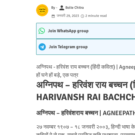
person
By -
Bolte Chitra
जनवरी 29, 2023
2 minute read
Join WhatsApp group
Join Telegram group
अग्निपथ - हरिवंश राय बच्चन (हिंदी कविता) | Agne
हों घने हों बड़े, एक पत्र
अग्निपथ – हरिवंश राय बच्चन
HARIVANSH RAI BACHCH
अग्निपथ – हरिवंशराय बच्चन | AGNEE
२७ नवम्बर १९०७ – १८ जनवरी २००३, हिन्दी भाषा के 
कवियों मे से एक. सबसे प्रसिद्ध कृति मधुशाला. प्रख्या