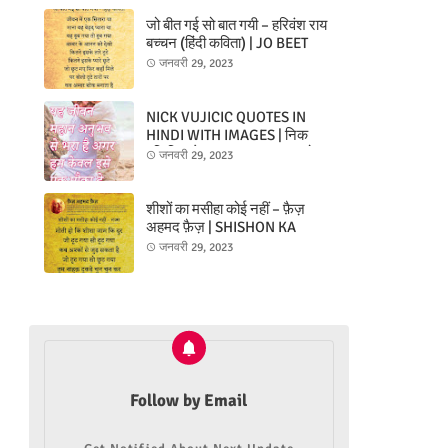
जो बीत गई सो बात गयी – हरिवंश राय
बच्चन (हिंदी कविता) | JO BEET
GAYI SO BAAT GAYI KAVITA –
जनवरी 29, 2023
HARIVANSH RAI BACHCHAN
(HINDI POEM)
NICK VUJICIC QUOTES IN
HINDI WITH IMAGES | निक
वुजिसिस के उद्धरण/कथन/अनमोल
जनवरी 29, 2023
वचन/अनमोल विचार चित्रों के साथ
शीशों का मसीहा कोई नहीं – फ़ैज़
अहमद फ़ैज़ | SHISHON KA
MASIHA KOI NAHIN – FAIZ
जनवरी 29, 2023
AHMAD FAIZ
Follow by Email