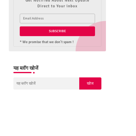
Get Notified About Next Update
Direct to Your inbox
* We promise that we don't spam !
यह ब्लॉग खोजें