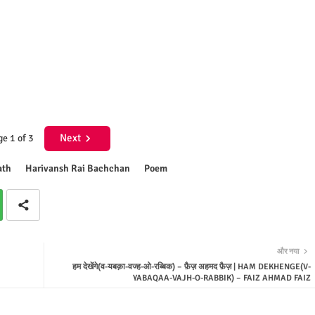
Next
e 1 of 3
ath
Harivansh Rai Bachchan
Poem
और नया
हम देखेंगे(व-यबक़ा-वज्ह-ओ-रब्बिक) – फ़ैज़ अहमद फ़ैज़ | HAM DEKHENGE(V-
YABAQAA-VAJH-O-RABBIK) – FAIZ AHMAD FAIZ