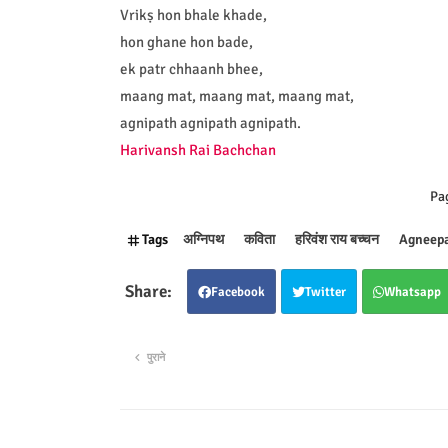
Vrikṣ hon bhale khade,
hon ghane hon bade,
ek patr chhaanh bhee,
maang mat, maang mat, maang mat,
agnipath agnipath agnipath.
Harivansh Rai Bachchan
Pag
Tags
अग्निपथ
कविता
हरिवंश राय बच्चन
Agneep
Facebook
Twitter
Whatsapp
पुराने