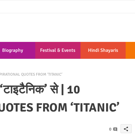
Biography
Festival & Events
Hindi Shayaris
0 INSPIRATIONAL QUOTES FROM ‘TITANIC’
‘टाइटैनिक’ से | 10
UOTES FROM ‘TITANIC’
share
0