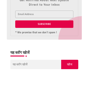
Get Notified About Next Update
Direct to Your inbox
* We promise that we don't spam !
यह ब्लॉग खोजें